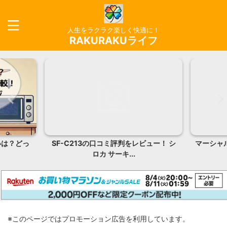
人生をラクラク楽しく快適に！
RAKURAKUライフ
ビュー！ シ
マーシャル アクトン3とアクトン2の5つ
ES-EY
の違いを比較！...
※このページではプロモーション広告を利用しています。