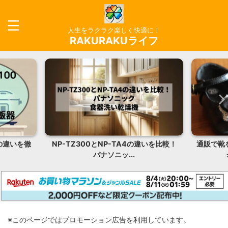
人生をラクラク楽しく快適に！
RAKURAKUライフ
違いを比較！
通販で靴を買う時の選び方！女の子のフ
ZSP-L
ォーマル靴のおすす...
※このページではプロモーション広告を利用しています。