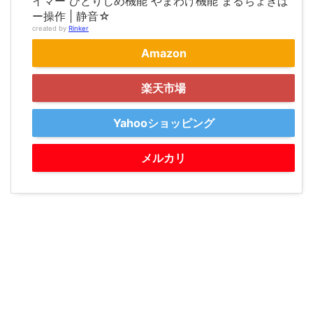
イマー ひとりじめ機能 やまわけ機能 まるちょきぱ
ー操作 | 静音☆
created by
Rinker
Amazon
楽天市場
Yahooショッピング
メルカリ