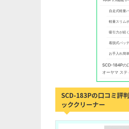
自走式軽量
軽量スリム
吸引力が続
着脱式バッ
お手入れ簡
SCD-184
オーヤマ ステ
SCD-183Pの口コミ
ッククリーナー