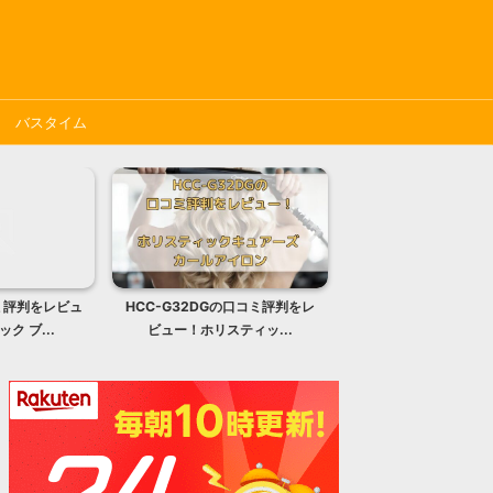
バスタイム
コミ評判をレビュ
HCC-G32DGの口コミ評判をレ
ルルド プレミアムシ
ク ブ...
ビュー！ホリスティッ...
ージャーAX-HPL4