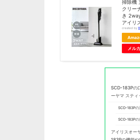
掃除機 
クリーナ
き 2w
アイリス
created by
R
Amaz
メル
SCD-183
ーヤマ スティ
SCD-183
SCD-183
アイリスオーヤ
183Pの機能