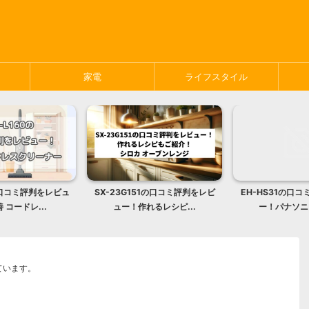
家電
ライフスタイル
0の口コミ評判をレビュ
SX-23G151の口コミ評判をレビ
EH-HS31の口
 コードレ...
ュー！作れるレシピ...
ー！パナソニッ
ています。