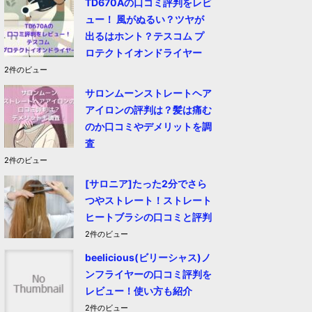
TD670Aの口コミ評判をレビ
ュー！ 風がぬるい？ツヤが
出るはホント？テスコム プ
ロテクトイオンドライヤー
2件のビュー
サロンムーンストレートヘア
アイロンの評判は？髪は痛む
のか口コミやデメリットを調
査
2件のビュー
[サロニア]たった2分でさら
つやストレート！ストレート
ヒートブラシの口コミと評判
2件のビュー
beelicious(ビリーシャス)ノ
ンフライヤーの口コミ評判を
レビュー！使い方も紹介
2件のビュー