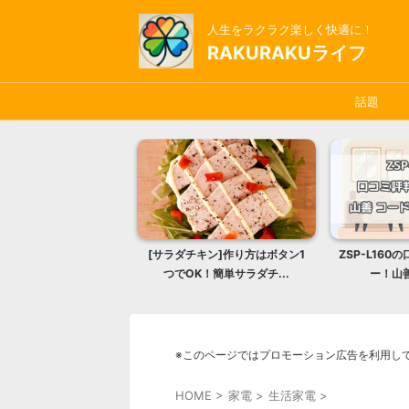
人生をラクラク楽しく快適に！
RAKURAKUライフ
話題
ヤマザキのミシンの評判
[サラダチキン]作り方はボタン1
ZSP-L16
てにちょうどいい...
つでOK！簡単サラダチ...
ー！山善
※このページではプロモーション広告を利用し
HOME
>
家電
>
生活家電
>