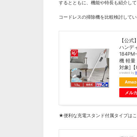
するとともに、機能や特長も紹介して
コードレスの掃除機を比較検討してい
【公式
ハンディ
184P
機 軽量
対象]【
created by
R
Amaz
メル
★便利な充電スタンド付属タイプはこ