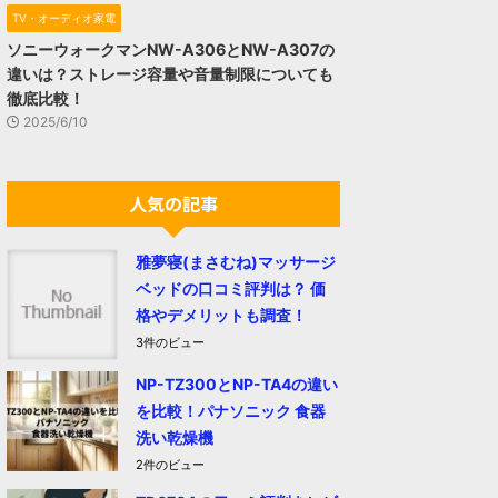
TV・オーディオ家電
ソニーウォークマンNW-A306とNW-A307の
違いは？ストレージ容量や音量制限についても
徹底比較！
2025/6/10
人気の記事
雅夢寝(まさむね)マッサージ
ベッドの口コミ評判は？ 価
格やデメリットも調査！
3件のビュー
NP-TZ300とNP-TA4の違い
を比較！パナソニック 食器
洗い乾燥機
2件のビュー