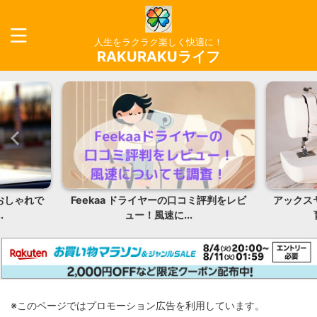
人生をラクラク楽しく快適に！
RAKURAKUライフ
おしゃれで
Feekaa ドライヤーの口コミ評判をレビ
アックス
.
ュー！風速に...
※このページではプロモーション広告を利用しています。