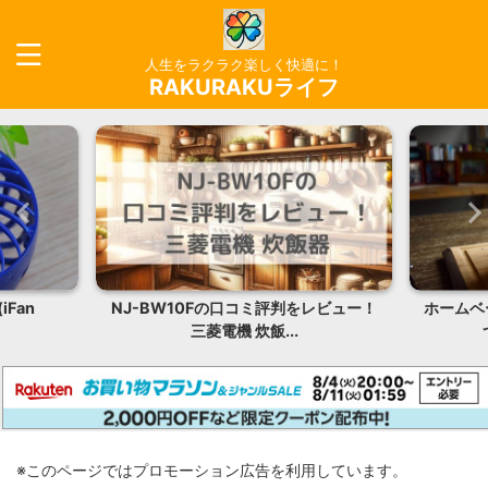
人生をラクラク楽しく快適に！
RAKURAKUライフ
レビュー！
ホームベーカリーの早焼き機能とは？3
CV-P
つの違いとメリット...
※このページではプロモーション広告を利用しています。