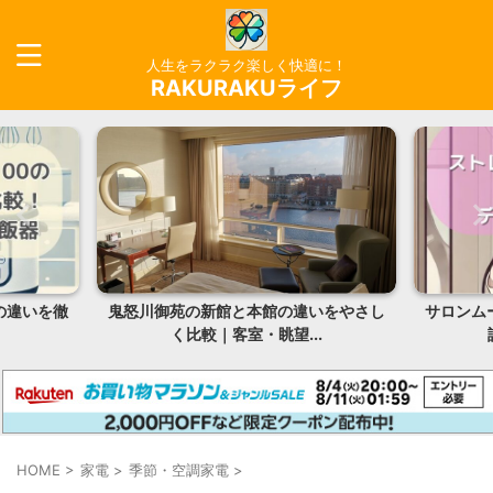
人生をラクラク楽しく快適に！
RAKURAKUライフ
の違いをやさし
サロンムーンストレートヘアアイロンの
ハン
望...
評判は？髪は痛むの...
HOME
>
家電
>
季節・空調家電
>