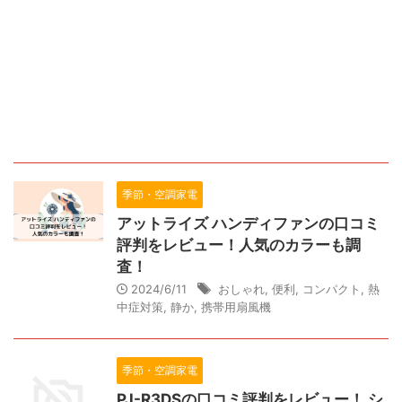
季節・空調家電
アットライズ ハンディファンの口コミ
評判をレビュー！人気のカラーも調
査！
2024/6/11
おしゃれ
,
便利
,
コンパクト
,
熱
中症対策
,
静か
,
携帯用扇風機
季節・空調家電
PJ-R3DSの口コミ評判をレビュー！ シ