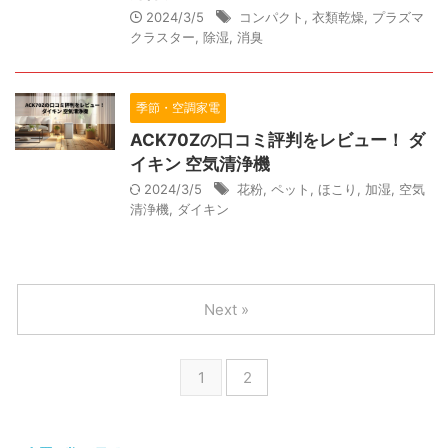
2024/3/5
コンパクト
,
衣類乾燥
,
プラズマ
クラスター
,
除湿
,
消臭
季節・空調家電
ACK70Zの口コミ評判をレビュー！ ダ
イキン 空気清浄機
2024/3/5
花粉
,
ペット
,
ほこり
,
加湿
,
空気
清浄機
,
ダイキン
Next »
1
2