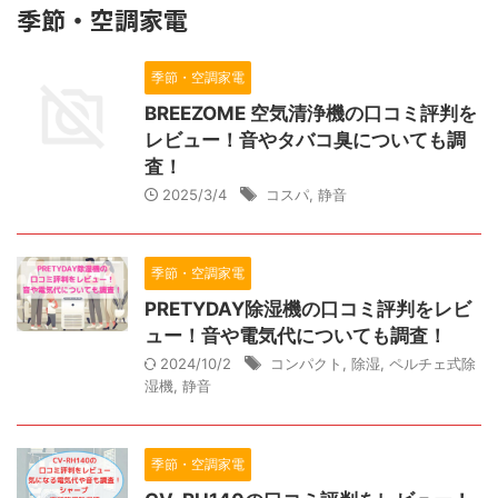
季節・空調家電
季節・空調家電
BREEZOME 空気清浄機の口コミ評判を
レビュー！音やタバコ臭についても調
査！
2025/3/4
コスパ
,
静音
季節・空調家電
PRETYDAY除湿機の口コミ評判をレビ
ュー！音や電気代についても調査！
2024/10/2
コンパクト
,
除湿
,
ペルチェ式除
湿機
,
静音
季節・空調家電