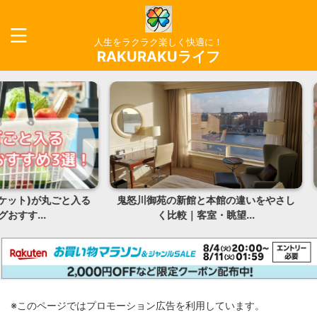
人生をラクラク楽しく快適に！
RAKURAKUライフ
丸ごと入る
鬼怒川御苑の新館と本館の違いをやさし
サロニア 
く比較｜客室・眺望...
※このページではプロモーション広告を利用しています。