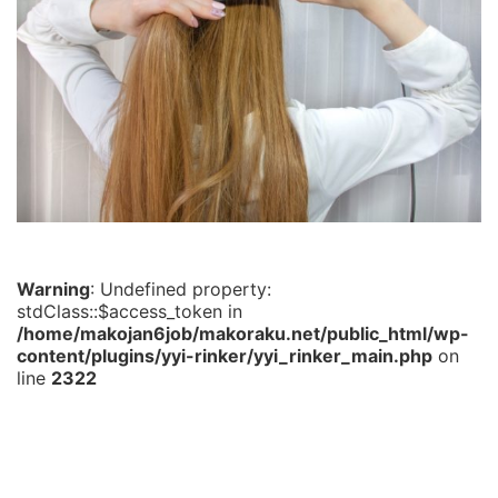
Warning
: Undefined property:
stdClass::$access_token in
/home/makojan6job/makoraku.net/public_html/wp-
content/plugins/yyi-rinker/yyi_rinker_main.php
on
line
2322