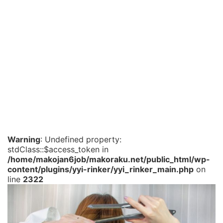
Warning
: Undefined property:
stdClass::$access_token in
/home/makojan6job/makoraku.net/public_html/wp-
content/plugins/yyi-rinker/yyi_rinker_main.php
on
line
2322