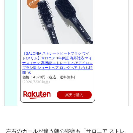
【SALONIA ストレートヒートブラシ ワイ
ド/スリム】サロニア 1年保証 海外対応 マイ
ナスイオン 高機能 ストレート ヘアアイロン
ブラシ型 ショートヘア ロングヘア おうち時
間 hk
価格：4378円（税込、送料無料)
(2020/5/30時点)
楽天で購入
左右のカールが違う朝の寝癖も「サロニア ストレ