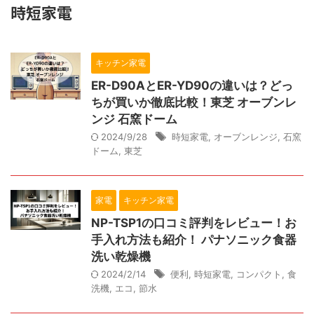
時短家電
キッチン家電
ER-D90AとER-YD90の違いは？どっ
ちが買いか徹底比較！東芝 オーブンレ
ンジ 石窯ドーム
2024/9/28
時短家電
,
オーブンレンジ
,
石窯
ドーム
,
東芝
家電
キッチン家電
NP-TSP1の口コミ評判をレビュー！お
手入れ方法も紹介！ パナソニック食器
洗い乾燥機
2024/2/14
便利
,
時短家電
,
コンパクト
,
食
洗機
,
エコ
,
節水