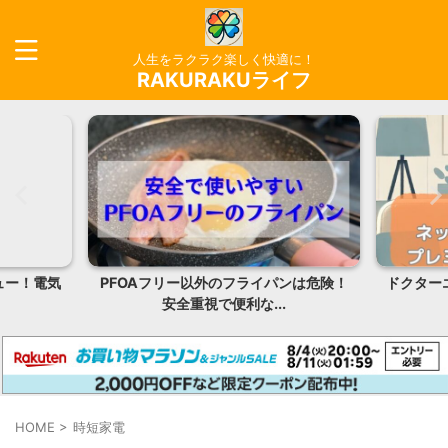
人生をラクラク楽しく快適に！
RAKURAKUライフ
ュー！電気
PFOAフリー以外のフライパンは危険！
ドクター
安全重視で便利な...
HOME
>
時短家電