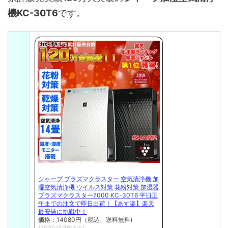
機KC-30T6
です。
シャープ プラズマクラスター 空気清浄機 加
湿空気清浄機 ウイルス対策 花粉対策 加湿器
プラズマクラスター7000 KC-30T6 平日正
午までの注文で即日出荷！【あす楽】楽天
最安値に挑戦中！
価格：14080円（税込、送料無料)
(2020/3/16時点)