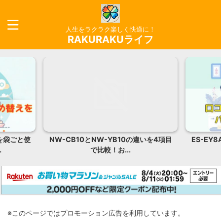
人生をラクラク楽しく快適に！
RAKURAKUライフ
違いを4項目
ES-EY8A-Pの口コミ評判をレビュー！
ストレー
パナソニック...
※このページではプロモーション広告を利用しています。